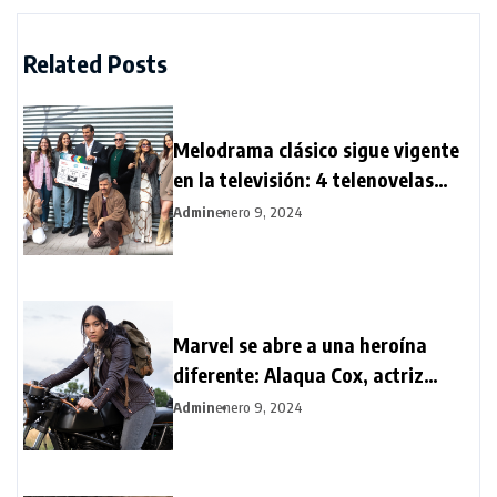
Related Posts
Melodrama clásico sigue vigente
en la televisión: 4 telenovelas
llegan al aire al inicio de 2024
Admin
enero 9, 2024
Marvel se abre a una heroína
diferente: Alaqua Cox, actriz
sordomuda, protagoniza la serie
Admin
enero 9, 2024
Echo