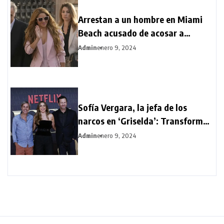
Arrestan a un hombre en Miami
Beach acusado de acosar a
Shakira
Admin
enero 9, 2024
Sofía Vergara, la jefa de los
narcos en ‘Griselda’: Transformar
mi físico ha sido difícil
Admin
enero 9, 2024