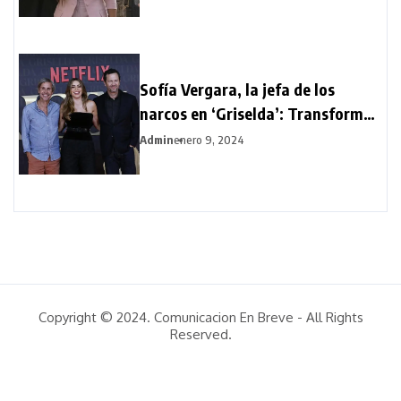
Sofía Vergara, la jefa de los
narcos en ‘Griselda’: Transformar
mi físico ha sido difícil
Admin
enero 9, 2024
Copyright © 2024. Comunicacion En Breve - All Rights
Reserved.