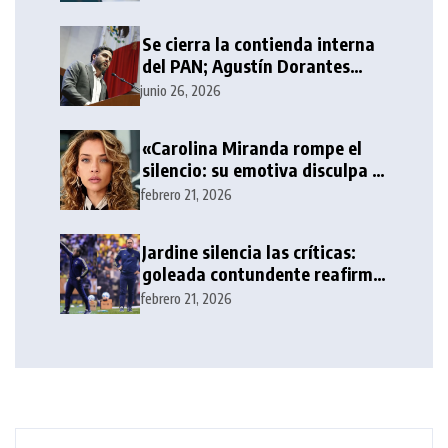
Se cierra la contienda interna
del PAN; Agustín Dorantes
destaca en competitividad
junio 26, 2026
frente a Morena
«Carolina Miranda rompe el
silencio: su emotiva disculpa a
Yeri Mua tras la polémica»
febrero 21, 2026
Jardine silencia las críticas:
goleada contundente reafirma
su liderazgo en el Clausura
febrero 21, 2026
2026