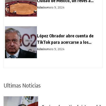
Ciudad de México, un revés a
animalistas que entusiasma a
Admin
enero 9, 2024
aficionados
López Obrador abre cuenta de
TikTok para acercarse a los
jóvenes
Admin
enero 9, 2024
Ultimas Noticias