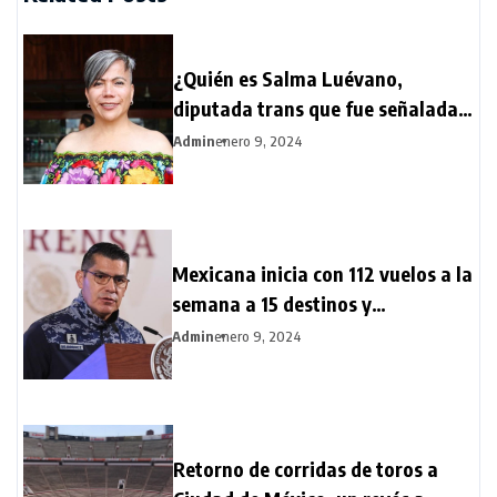
¿Quién es Salma Luévano,
diputada trans que fue señalada
por AMLO?
Admin
enero 9, 2024
Mexicana inicia con 112 vuelos a la
semana a 15 destinos y
aumentará flota de aeronaves y
Admin
enero 9, 2024
tripulaciones
Retorno de corridas de toros a