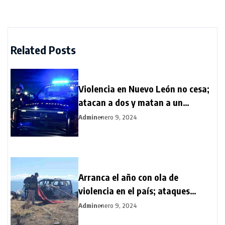
Related Posts
Violencia en Nuevo León no cesa;
atacan a dos y matan a un
hombre
Admin
enero 9, 2024
Arranca el año con ola de
violencia en el país; ataques
armados en Guerrero y
Admin
enero 9, 2024
Guanajuato