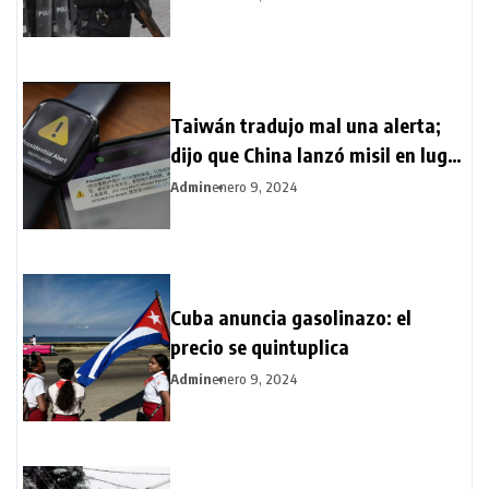
Taiwán tradujo mal una alerta;
dijo que China lanzó misil en lugar
de satélite
Admin
enero 9, 2024
Cuba anuncia gasolinazo: el
precio se quintuplica
Admin
enero 9, 2024