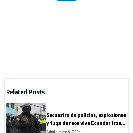
Related Posts
Secuestro de policías, explosiones
y fuga de reos vive Ecuador tras
estado de excepción
Admin
enero 9, 2024