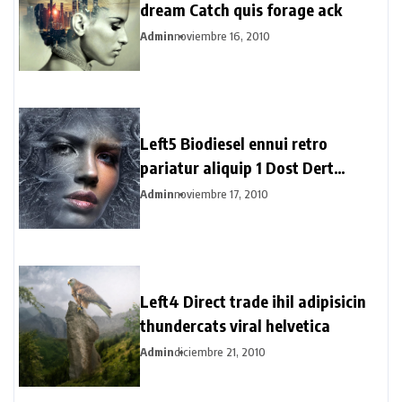
dream Catch quis forage ack
Admin
noviembre 16, 2010
Left5 Biodiesel ennui retro
pariatur aliquip 1 Dost Dert
Hertogs
Admin
noviembre 17, 2010
Left4 Direct trade ihil adipisicin
thundercats viral helvetica
Admin
diciembre 21, 2010