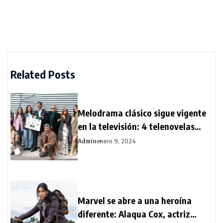
Related Posts
Melodrama clásico sigue vigente
en la televisión: 4 telenovelas
llegan al aire al inicio de 2024
Admin
enero 9, 2024
Marvel se abre a una heroína
diferente: Alaqua Cox, actriz