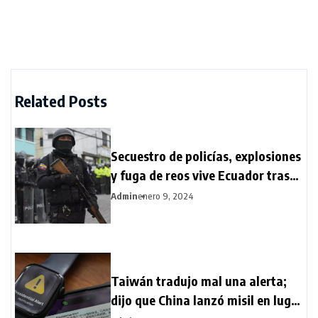
Related Posts
Secuestro de policías, explosiones
y fuga de reos vive Ecuador tras
estado de excepción
Admin
enero 9, 2024
Taiwán tradujo mal una alerta;
dijo que China lanzó misil en lugar