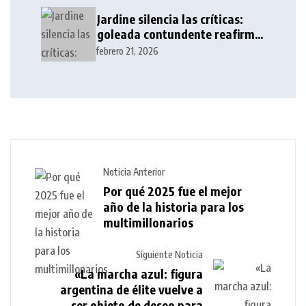
Jardine silencia las críticas:
goleada contundente reafirma
su liderazgo en el Clausura
febrero 21, 2026
2026
Noticia Anterior
Por qué 2025 fue el mejor
año de la historia para los
multimillonarios
Siguiente Noticia
«La marcha azul: figura
argentina de élite vuelve a
ser objeto de deseo para