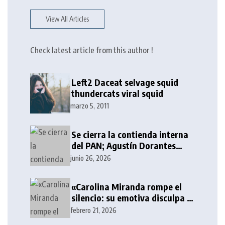
View All Articles
Check latest article from this author !
Left2 Daceat selvage squid
thundercats viral squid
marzo 5, 2011
Se cierra la contienda interna
del PAN; Agustín Dorantes
destaca en competitividad
junio 26, 2026
frente a Morena
«Carolina Miranda rompe el
silencio: su emotiva disculpa a
Yeri Mua tras la polémica»
febrero 21, 2026