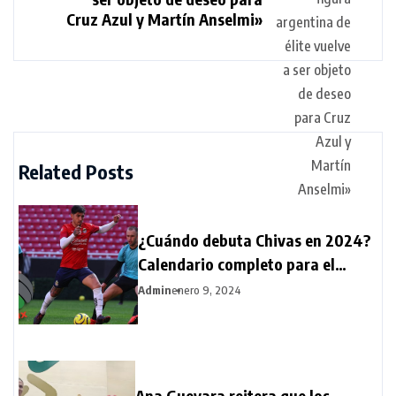
Cruz Azul y Martín Anselmi»
Related Posts
¿Cuándo debuta Chivas en 2024?
Calendario completo para el
rebaño sagrado
Admin
enero 9, 2024
Ana Guevara reitera que los