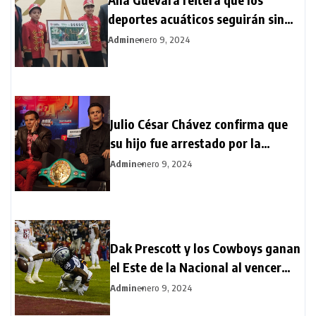
deportes acuáticos seguirán sin
becas: “Hay intereses detrás de la
Admin
enero 9, 2024
Federación”
Julio César Chávez confirma que
su hijo fue arrestado por la
posesión ilegal de un rifle
Admin
enero 9, 2024
Dak Prescott y los Cowboys ganan
el Este de la Nacional al vencer
38-10 a Commanders
Admin
enero 9, 2024