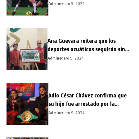
rebaño sagrado
Admin
enero 9, 2024
Ana Guevara reitera que los
deportes acuáticos seguirán sin
becas: “Hay intereses detrás de la
Admin
enero 9, 2024
Federación”
Julio César Chávez confirma que
su hijo fue arrestado por la
posesión ilegal de un rifle
Admin
enero 9, 2024