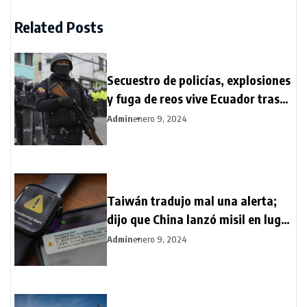
Related Posts
Secuestro de policías, explosiones
y fuga de reos vive Ecuador tras
estado de excepción
Admin
enero 9, 2024
Taiwán tradujo mal una alerta;
dijo que China lanzó misil en lugar
de satélite
Admin
enero 9, 2024