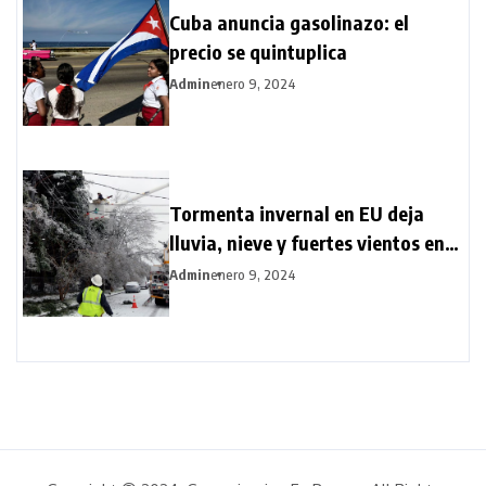
Cuba anuncia gasolinazo: el
precio se quintuplica
Admin
enero 9, 2024
Tormenta invernal en EU deja
lluvia, nieve y fuertes vientos en
varios estados
Admin
enero 9, 2024