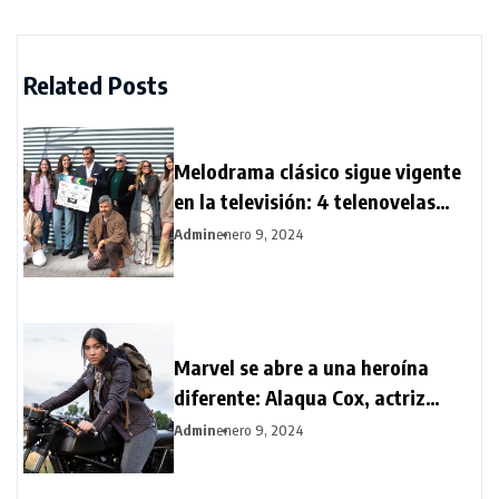
Related Posts
Melodrama clásico sigue vigente
en la televisión: 4 telenovelas
llegan al aire al inicio de 2024
Admin
enero 9, 2024
Marvel se abre a una heroína
diferente: Alaqua Cox, actriz
sordomuda, protagoniza la serie
Admin
enero 9, 2024
Echo