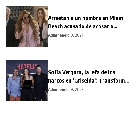
Arrestan a un hombre en Miami
Beach acusado de acosar a
Shakira
Admin
enero 9, 2024
Sofía Vergara, la jefa de los
narcos en ‘Griselda’: Transformar
mi físico ha sido difícil
Admin
enero 9, 2024