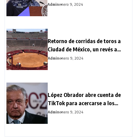
aumentará flota de aeronaves y
Admin
enero 9, 2024
tripulaciones
Retorno de corridas de toros a
Ciudad de México, un revés a
animalistas que entusiasma a
Admin
enero 9, 2024
aficionados
López Obrador abre cuenta de
TikTok para acercarse a los
jóvenes
Admin
enero 9, 2024