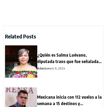
Related Posts
¿Quién es Salma Luévano,
diputada trans que fue señalada
por AMLO?
Admin
enero 9, 2024
Mexicana inicia con 112 vuelos a la
semana a 15 destinos y