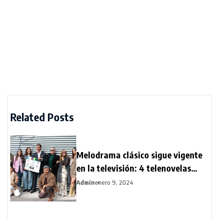
Related Posts
Melodrama clásico sigue vigente
en la televisión: 4 telenovelas
llegan al aire al inicio de 2024
Admin
enero 9, 2024