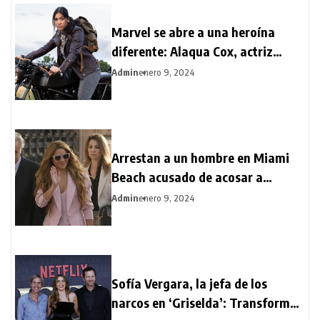
Marvel se abre a una heroína
diferente: Alaqua Cox, actriz
sordomuda, protagoniza la serie
Admin
enero 9, 2024
Echo
Arrestan a un hombre en Miami
Beach acusado de acosar a
Shakira
Admin
enero 9, 2024
Sofía Vergara, la jefa de los
narcos en ‘Griselda’: Transformar