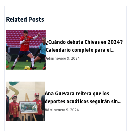
Related Posts
¿Cuándo debuta Chivas en 2024?
Calendario completo para el
rebaño sagrado
Admin
enero 9, 2024
Ana Guevara reitera que los
deportes acuáticos seguirán sin
becas: “Hay intereses detrás de la
Admin
enero 9, 2024
Federación”