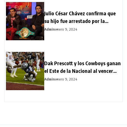
Julio César Chávez confirma que
su hijo fue arrestado por la
posesión ilegal de un rifle
Admin
enero 9, 2024
Dak Prescott y los Cowboys ganan
el Este de la Nacional al vencer
38-10 a Commanders
Admin
enero 9, 2024