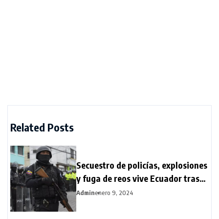
Related Posts
Secuestro de policías, explosiones
y fuga de reos vive Ecuador tras
estado de excepción
Admin
enero 9, 2024