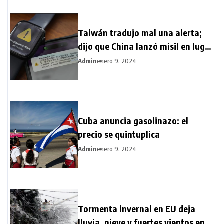
Taiwán tradujo mal una alerta;
dijo que China lanzó misil en lugar
de satélite
Admin
enero 9, 2024
Cuba anuncia gasolinazo: el
precio se quintuplica
Admin
enero 9, 2024
Tormenta invernal en EU deja
lluvia, nieve y fuertes vientos en